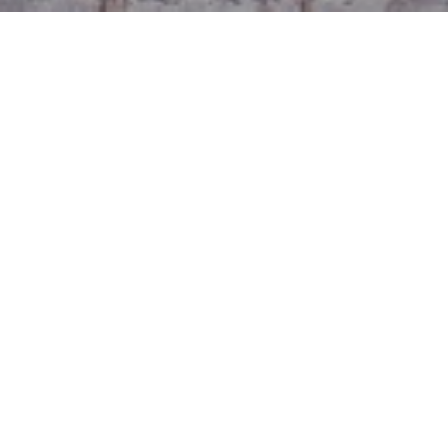
Vitajte
Penzión Ali sa nachádza v malebnom mestečku Bojnice, ktoré leží v
oblasti Hornej Nitry. Nachádza sa tu zámok z 11-teho storočia, prvá
zoologická záhrada na Slovensku s množstvom krásnych zvierat a
termálne kúpele s dlhoročnou tradíciou a liečivými prameňmi. V
meste Bojnice a v okolí nájdete množstvo športovísk (tenis, golf,
kúpalisko). Je tu priestor na oddych v prírode, možnosť
vyhliadkových letov a jazda na koni. Bojnice majú bohatý kultúrno-
spoločenský život pre zábavu akéhokoľvek druhu, ktorý ho robí
ideálnym mestom na dovolenku.
Novopostavený penzión v Bojniciach je architektonicky začlenený
do prostredia kúpeľného mesta a bojnického zámku. Interiér je
zhotovený v historickom (provensálskom) štýle, prevažne zo starej
rustikálnej tehly, kombinované so starými drevenými trámami.