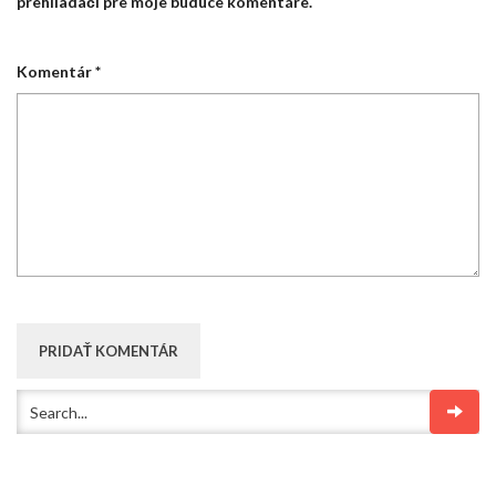
prehliadači pre moje budúce komentáre.
Komentár
*