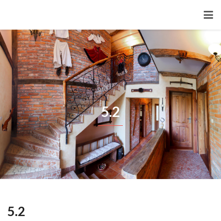
5.2
5.2